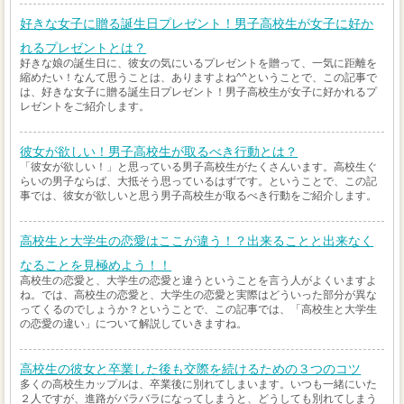
好きな女子に贈る誕生日プレゼント！男子高校生が女子に好か
れるプレゼントとは？
好きな娘の誕生日に、彼女の気にいるプレゼントを贈って、一気に距離を
縮めたい！なんて思うことは、ありますよね^^ということで、この記事で
は、好きな女子に贈る誕生日プレゼント！男子高校生が女子に好かれるプ
レゼントをご紹介します。
彼女が欲しい！男子高校生が取るべき行動とは？
「彼女が欲しい！」と思っている男子高校生がたくさんいます。高校生ぐ
らいの男子ならば、大抵そう思っているはずです。ということで、この記
事では、彼女が欲しいと思う男子高校生が取るべき行動をご紹介します。
高校生と大学生の恋愛はここが違う！？出来ることと出来なく
なることを見極めよう！！
高校生の恋愛と、大学生の恋愛と違うということを言う人がよくいますよ
ね。では、高校生の恋愛と、大学生の恋愛と実際はどういった部分が異な
ってくるのでしょうか？ということで、この記事では、「高校生と大学生
の恋愛の違い」について解説していきますね。
高校生の彼女と卒業した後も交際を続けるための３つのコツ
多くの高校生カップルは、卒業後に別れてしまいます。いつも一緒にいた
２人ですが、進路がバラバラになってしまうと、どうしても別れてしまう