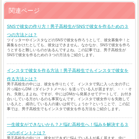
関連ページ
SNSで彼女の作り方！男子高校生がSNSで彼女を作るための３
つの方法とは？
ツイッターやインスタなどのSNSで彼女を作ろうとして、彼女募集中！と
募集をかけたとしても、彼女はできません。なかなか、SNSで彼女を作ろ
うとすると難しいものがあるんですよね。この記事では、男子高校生が
SNSで彼女を作るための３つの方法をご紹介します。
インスタで彼女を作る方法！男子高校生でもインスタで彼女を
作る方法とは？
男子高校生の中には、彼女を作りたくて、インスタで気に入った女の子に
片っ端からDM（ダイレクトメール）を送っている人が居ますが、・・・そ
れ、失敗しまよね。ですが、中にはDMから発展させてデートして、お付き
合いしている方がいるのも事実なんです。インスタで彼女作りを失敗して
いる人と、成功している人の違いは何でしょうか？ということで、この記
事では、男子高校生でもインスタで彼女を作る方法をご紹介します。
一生彼女ができないかも？と悩む高校生へ！悩みを解決する３
つのポイントとは？
男子高校生の中には、彼女ができずに悩んでいる人が多く居ます。中に