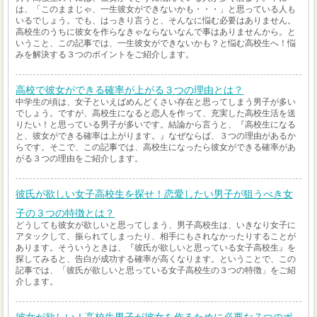
は、「このままじゃ、一生彼女ができないかも・・・」と思っている人も
いるでしょう。でも、はっきり言うと、そんなに悩む必要はありません。
高校生のうちに彼女を作らなきゃならないなんで事はありませんから。と
いうこと、この記事では、一生彼女ができないかも？と悩む高校生へ！悩
みを解決する３つのポイントをご紹介します。
高校で彼女ができる確率が上がる３つの理由とは？
中学生の頃は、女子といえばめんどくさい存在と思ってしまう男子が多い
でしょう。ですが、高校生になると恋人を作って、充実した高校生活を送
りたい！と思っている男子が多いです。結論から言うと、『高校生になる
と、彼女ができる確率は上がります。』なぜならば、３つの理由があるか
らです。そこで、この記事では、高校生になったら彼女ができる確率があ
がる３つの理由をご紹介します。
彼氏が欲しい女子高校生を探せ！恋愛したい男子が狙うべき女
子の３つの特徴とは？
どうしても彼女が欲しいと思ってしまう、男子高校生は、いきなり女子に
アタックして、振られてしまったり、相手にもされなかったりすることが
あります。そういうときは、『彼氏が欲しいと思っている女子高校生』を
探してみると、告白が成功する確率が高くなります。ということで、この
記事では、「彼氏が欲しいと思っている女子高校生の３つの特徴」をご紹
介します。