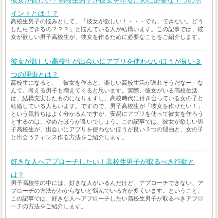
彼女が欲しい！高校生男子が彼女を作るために必要な７つのポ
イントとは！？
高校生男子の悩みとして、「彼女が欲しい！・・・でも、できない。どう
したらできるの？？？」と悩んでいる人が結構います。この記事では、彼
女が欲しい男子高校生が、彼女を作るために必要なことをご紹介します。
彼女が欲しい高校生が出会いにアプリを使わないほうが良い３
つの理由とは？
高校生になると、「彼女を作ると、楽しい高校生活が送れそうだなー」な
んて、考える男子も増えてくると思います。実際、彼女がいる高校生活
は、結構充実したものになりますし、高校時代に付き合っている女の子と
結婚している人もいます。ですので、男子高校生が「彼女を作りたい！」
という気持ちはよく分かるんですが、安易にアプリを使って彼女を作ろう
とするのは、やめたほうが良いでしょう。この記事では、彼女が欲しい男
子高校生が、出会いにアプリを使わないほうが良い３つの理由と、女の子
と出会うチャンス作る方法をご紹介します。
好きな人へアプローチしたい！高校生男子が取るべき行動と
は？
男子高校生の中には、好きな人がいるんだけど、アプローチできない、ア
プローチの方法がわからないと悩んでいる方が多くいます。ということ、
この記事では、好きな人へアプローチしたい高校生男子が取るべきアプロ
ーチの方法をご紹介します。