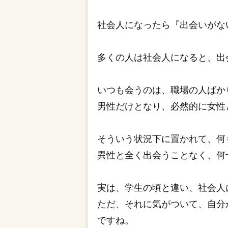
社会人になったら『出会いがな
多くの人は社会人になると、出
いつも会うのは、職場の人ばか
男性だけとなり、必然的に女性
そういう状況下に置かれて、何
異性と全く出会うことなく、何
実は、学生の頃と違い、社会人
ただ、それに気がついて、自分
ですね。