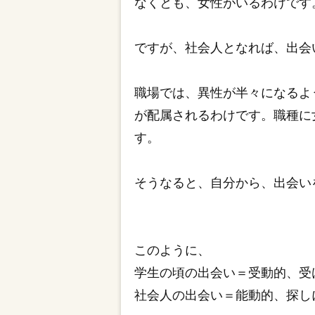
なくとも、女性がいるわけです
ですが、社会人となれば、出会
職場では、異性が半々になるよ
が配属されるわけです。職種に
す。
そうなると、自分から、出会い
このように、
学生の頃の出会い＝受動的、受
社会人の出会い＝能動的、探し