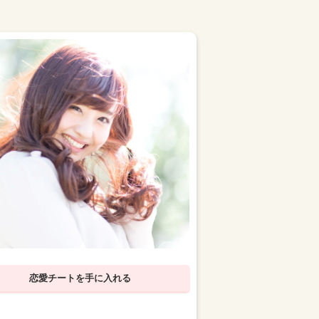
恋愛チートを手に入れる