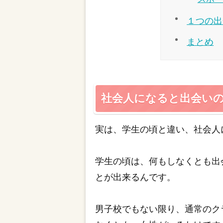
１つの出
まとめ
社会人になると出会い
実は、学生の頃と違い、社会人
学生の頃は、何もしなくとも出
とが出来るんです。
男子校でもない限り、通常のク