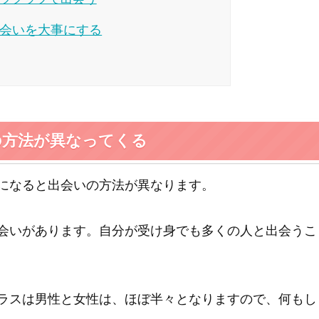
会いを大事にする
の方法が異なってくる
になると出会いの方法が異なります。
会いがあります。自分が受け身でも多くの人と出会うこ
ラスは男性と女性は、ほぼ半々となりますので、何もし