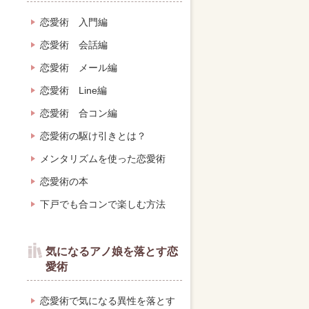
恋愛術 入門編
恋愛術 会話編
恋愛術 メール編
恋愛術 Line編
恋愛術 合コン編
恋愛術の駆け引きとは？
メンタリズムを使った恋愛術
恋愛術の本
下戸でも合コンで楽しむ方法
気になるアノ娘を落とす恋
愛術
恋愛術で気になる異性を落とす