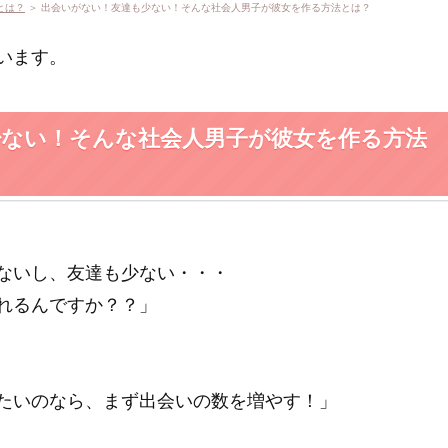
とは？
＞ 出会いがない！友達も少ない！そんな社会人男子が彼女を作る方法とは？
います。
少ない！そんな社会人男子が彼女を作る方法
ないし、友達も少ない・・・
れるんですか？？」
たいのなら、まず出会いの数を増やす！」