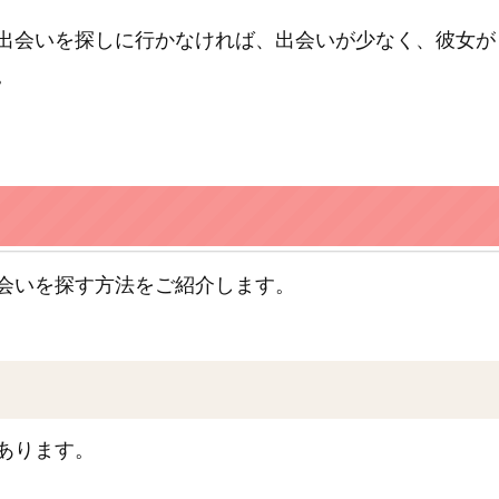
出会いを探しに行かなければ、出会いが少なく、彼女が
。
会いを探す方法をご紹介します。
あります。