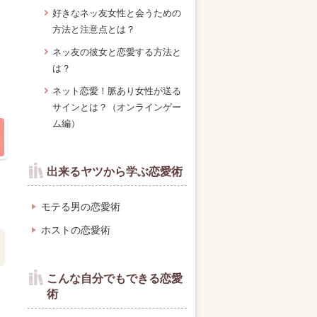
好きなネッ友女性と会うための
方法と注意点とは？
ネッ友の彼女と恋愛する方法と
は？
ネット恋愛！脈あり女性が送る
サインとは？（オンラインゲー
ム編）
出来るヤツから学ぶ恋愛術
モテる男の恋愛術
ホストの恋愛術
こんな自分でもできる恋愛
術