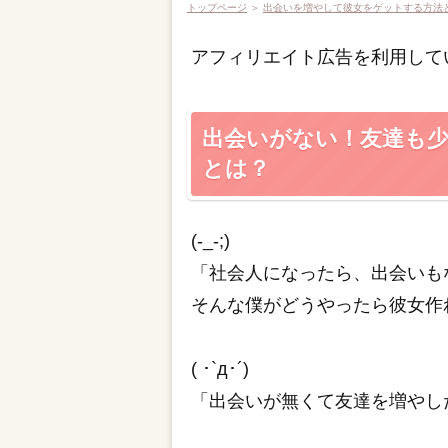
トップページ
＞
出会いを増やして彼女をゲットする方法
アフィリエイト広告を利用して
出会いがない！友達も
とは？
(-_-;)
「社会人になったら、出会いも
そんな僕がどうやったら彼女作
( ･`д･´)
「出会いが無くて友達を増やし