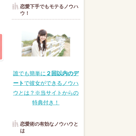
恋愛下手でもモテるノウハ
ウ！
誰でも簡単に
２回以内のデ
ート
で彼女ができるノウハ
ウとは？※当サイトからの
特典付き！
恋愛術の有効なノウハウと
は