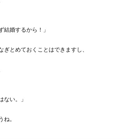
、
ず結婚するから！」
なぎとめておくことはできますし、
、
はない。」
うね。