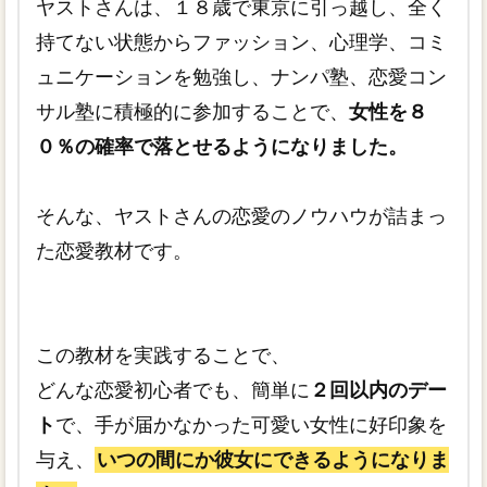
ヤストさんは、１８歳で東京に引っ越し、全く
持てない状態からファッション、心理学、コミ
ュニケーションを勉強し、ナンパ塾、恋愛コン
サル塾に積極的に参加することで、
女性を８
０％の確率で落とせるようになりました。
そんな、ヤストさんの恋愛のノウハウが詰まっ
た恋愛教材です。
この教材を実践することで、
どんな恋愛初心者でも、簡単に
２回以内のデー
ト
で、手が届かなかった可愛い女性に好印象を
与え、
いつの間にか彼女にできるようになりま