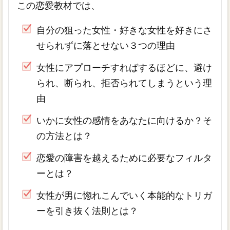
この恋愛教材では、
自分の狙った女性・好きな女性を好きにさ
せられずに落とせない３つの理由
女性にアプローチすればするほどに、避け
られ、断られ、拒否られてしまうという理
由
いかに女性の感情をあなたに向けるか？そ
の方法とは？
恋愛の障害を越えるために必要なフィルタ
ーとは？
女性が男に惚れこんでいく本能的なトリガ
ーを引き抜く法則とは？