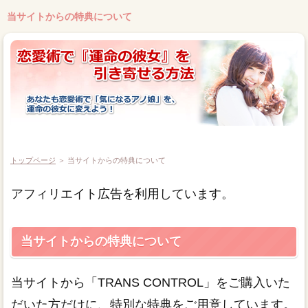
当サイトからの特典について
トップページ
＞ 当サイトからの特典について
アフィリエイト広告を利用しています。
当サイトからの特典について
当サイトから「TRANS CONTROL」をご購入いた
だいた方だけに、特別な特典をご用意しています。