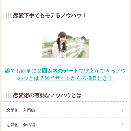
恋愛下手でもモテるノウハウ！
誰でも簡単に
２回以内のデート
で彼女ができるノウ
ハウとは？※当サイトからの特典付き！
恋愛術の有効なノウハウとは
恋愛術 入門編
恋愛術 会話編