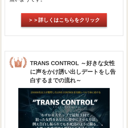
＞＞詳しくはこちらをクリック
TRANS CONTROL ～好きな女性
に声をかけ誘い出しデートをし告
白するまでの流れ～