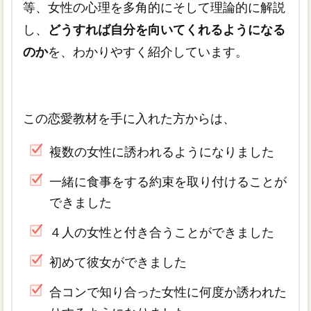
等、女性の心理を多角的にそして理論的に解説
し、
どうすれば自分を向いてくれるようになる
のか
を、わかりやすく紹介しています。
この恋愛教材を手に入れた方からは、
複数の女性に誘われるようになりました
一緒に食事をする約束を取り付けることが
できました
４人の女性と付き合うことができました
初めて彼女ができました
合コンで知り合った女性に何度か誘われた