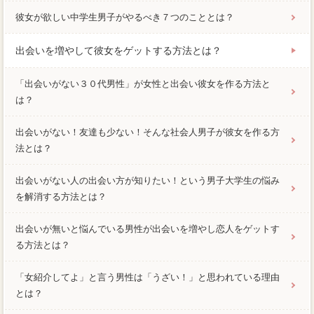
彼女が欲しい中学生男子がやるべき７つのこととは？
出会いを増やして彼女をゲットする方法とは？
「出会いがない３０代男性」が女性と出会い彼女を作る方法と
は？
出会いがない！友達も少ない！そんな社会人男子が彼女を作る方
法とは？
出会いがない人の出会い方が知りたい！という男子大学生の悩み
を解消する方法とは？
出会いが無いと悩んでいる男性が出会いを増やし恋人をゲットす
る方法とは？
「女紹介してよ」と言う男性は「うざい！」と思われている理由
とは？